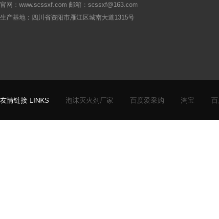
官网：www.scssxf.com 邮箱：scssxf@163.com
生产基地：四川省资阳市雁江区城南大道1315号
友情链接 LINKS
泡沫灭火剂厂家
百度爱采购
淘宝
百