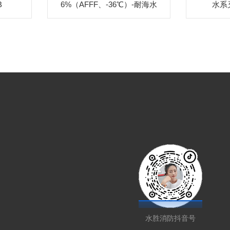
B
6%（AFFF、-36℃）-耐海水
水系灭
水胜消防抖音号