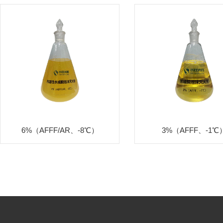
6%（AFFF/AR、-8℃）
3%（AFFF、-1℃